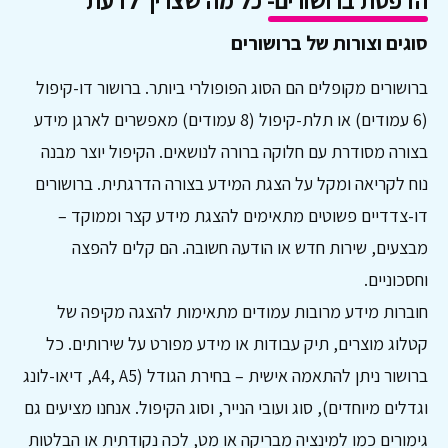
הדפסת ברושורים- כל מה שצריך לדעת
סוגים וצורות של ברושורים
ברושורים מקופלים הם הסוג הפופולרי ביותר. ברושור דו-קיפול
(6 עמודים) או תלת-קיפול (8 עמודים) מאפשרים לארגן מידע
בצורה מסודרת עם חלוקה ברורה לנושאים. הקיפול יוצר מבנה
נוח לקריאה ומקל על הצגת המידע בצורה הדרגתית. ברושורים
דו-צדדיים פשוטים מתאימים להצגת מידע קצר וממוקד –
מבצעים, שירות חדש או הודעה חשובה. הם קלים להפצה
וחסכוניים.
חוברות מידע מרובות עמודים מתאימות להצגה מקיפה של
קטלוג מוצרים, תיק עבודות או מידע מפורט על שירותים. כל
ברושור ניתן להתאמה אישית – בחירת הגודל (A4, A5, דיאו-לונג
וגדלים מיוחדים), סוג ועובי הנייר, וסוג הקיפול. אנחנו מציעים גם
גימורים כמו למינציה מבריקה או מט, לכה נקודתית או הבלטות