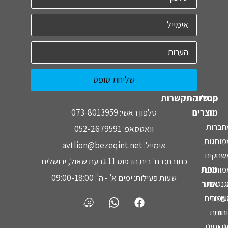
שליחת טופס
קטלוג
פרטי התקשרות
מוצרים
טלפון ראשי: 073-8013959
חברות
וואטסאפ: 052-2679591
מותגות
אימייל: avtlion@bezeqint.net
שחקים
כתובת: רח' בית הדפוס 11 גבעת שאול, ירושלים
מפת
מותגים
שעות פעילות: ימים א' - ה': 09:00-18:00
אתר
גנטים
עמוד
עוצבים
חות
הבית
נה
ודותינו